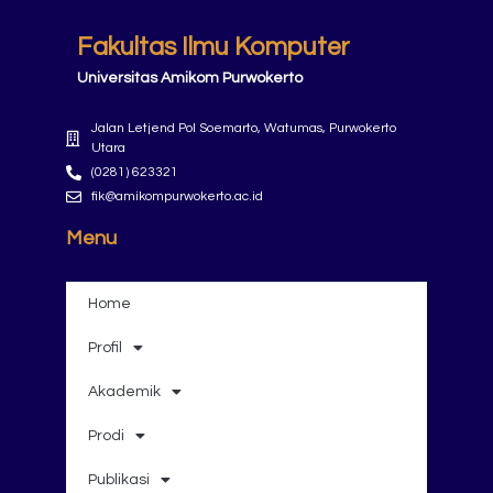
Fakultas Ilmu Komputer
Universitas Amikom Purwokerto
Jalan Letjend Pol Soemarto, Watumas, Purwokerto
Utara
(0281) 623321
fik@amikompurwokerto.ac.id
Menu
Home
Profil
Akademik
Prodi
Publikasi