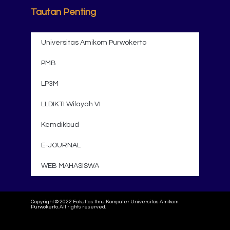
Tautan Penting
Universitas Amikom Purwokerto
PMB
LP3M
LLDIKTI Wilayah VI
Kemdikbud
E-JOURNAL
WEB MAHASISWA
Copyright © 2022 Fakultas Ilmu Komputer Universitas Amikom
Purwokerto. All rights reserved.
Powered by Muda Digital Agency