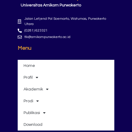
Universitas Amikom Purwokerto
Jalan Letjend Pol Soemarto, Watumas, Purwokerto
Utara
(0281) 623321
fik@amikompurwokerto.ac.id
Menu
Home
Profil
Akademik
Prodi
Publikasi
Download