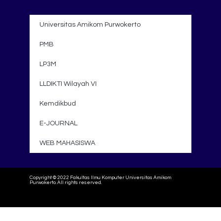
Universitas Amikom Purwokerto
PMB
LP3M
LLDIKTI Wilayah VI
Kemdikbud
E-JOURNAL
WEB MAHASISWA
Copyright © 2022 Fakultas Ilmu Komputer Universitas Amikom
Purwokerto. All rights reserved.
Powered by Muda Digital Agency