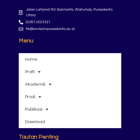
Jalan Letjend Pol Soemarto, Watumas, Purwokerto
Utara
(0281) 623321
fik@amikompurwokerto.ac.id
Menu
Home
Profil
Akademik
Prodi
Publikasi
Download
Tautan Penting