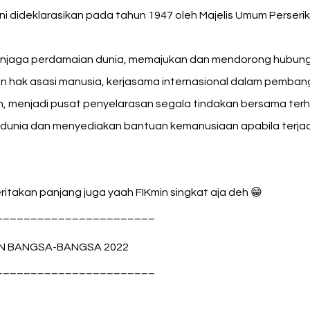
ni dideklarasikan pada tahun 1947 oleh Majelis Umum Perser
njaga perdamaian dunia, memajukan dan mendorong hubung
 hak asasi manusia, kerjasama internasional dalam pemban
an, menjadi pusat penyelarasan segala tindakan bersama te
nia dan menyediakan bantuan kemanusiaan apabila terjad
itakan panjang juga yaah FIKmin singkat aja deh 😁
_______________________
AN BANGSA-BANGSA 2022
_______________________