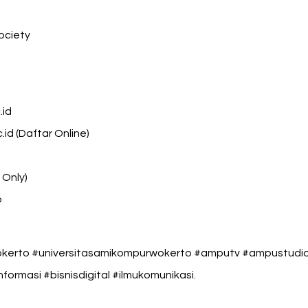
ociety
.id
d (Daftar Online)
 Only)
o
erto #universitasamikompurwokerto #amputv #ampustudio 
formasi #bisnisdigital #ilmukomunikasi.