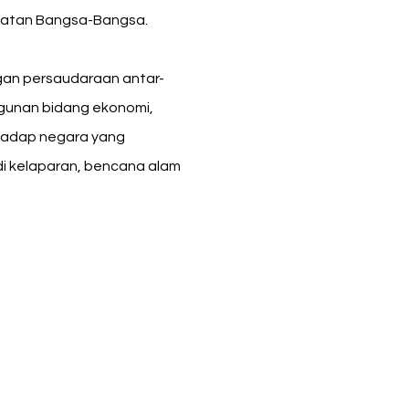
ikatan Bangsa-Bangsa.
an persaudaraan antar-
gunan bidang ekonomi,
rhadap negara yang
i kelaparan, bencana alam