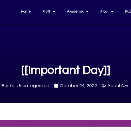
Home
Profil
Akademik
Prodi
Pub
[[Important Day]]
Berita
,
Uncategorized
October 24, 2022
Abdul Azis