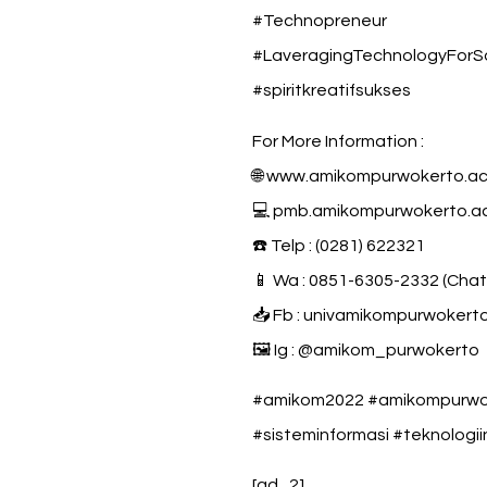
#Technopreneur
#LaveragingTechnologyForS
#spiritkreatifsukses
For More Information :
🌐 www.amikompurwokerto.ac
💻 pmb.amikompurwokerto.ac.i
☎️ Telp : (0281) 622321
📱 Wa : 0851-6305-2332 (Chat
📥 Fb : univamikompurwokert
🖼 Ig : @amikom_purwokerto
#amikom2022 #amikompurwok
#sisteminformasi #teknologiin
[ad_2]