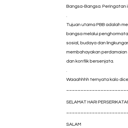
Bangsa-Bangsa. Peringatan i
.
Tujuan utama PBB adalah me
bangsa melalui penghormatan
sosial, budaya dan lingkung
membahayakan perdamaian du
dan konflik bersenjata.
.
Waaahhhh ternyata kalo dicer
_____________________
SELAMAT HARI PERSERIKAT
_____________________
SALAM