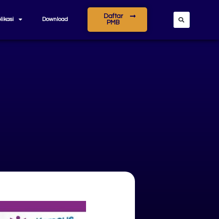
Daftar
likasi
Download
PMB