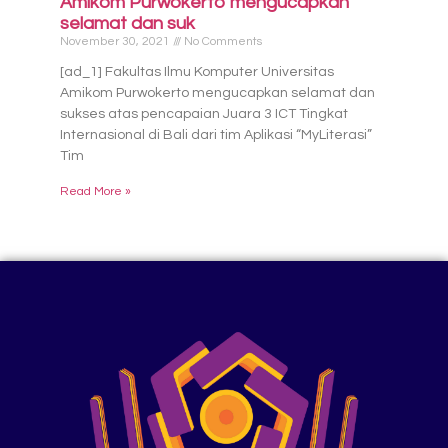
Amikom Purwokerto mengucapkan
selamat dan suk
November 30, 2021
No Comments
[ad_1] Fakultas Ilmu Komputer Universitas
Amikom Purwokerto mengucapkan selamat dan
sukses atas pencapaian Juara 3 ICT Tingkat
Internasional di Bali dari tim Aplikasi “MyLiterasi”
Tim
Read More »