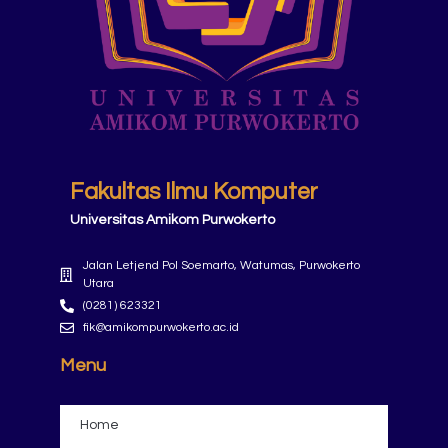
Fakultas Ilmu Komputer
Universitas Amikom Purwokerto
Jalan Letjend Pol Soemarto, Watumas, Purwokerto
Utara
(0281) 623321
fik@amikompurwokerto.ac.id
Menu
Home